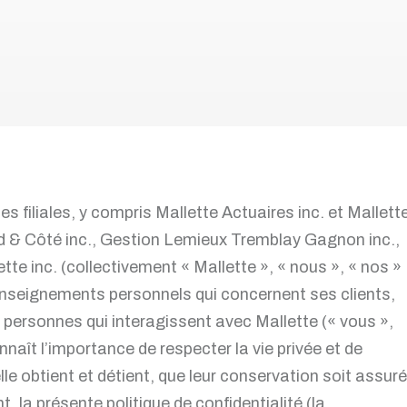
Calculateur de prêt
Personnes vulnérables
Succession insolvable
Dettes d'impôts
Per
Per
 ses filiales, y compris Mallette Actuaires inc. et Mallett
rd & Côté inc., Gestion Lemieux Tremblay Gagnon inc.,
te inc. (collectivement « Mallette », « nous », « nos »
renseignements personnels qui concernent ses clients,
 personnes qui interagissent avec Mallette (« vous »,
onnaît l’importance de respecter la vie privée et de
le obtient et détient, que leur conservation soit assur
 la présente politique de confidentialité (la