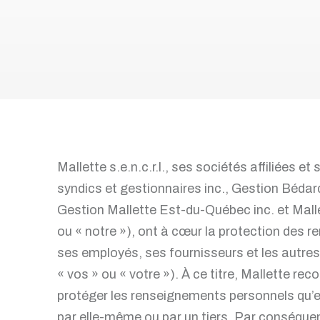
d'endettement
Faillite personnelle
Prenez rendez-vous sans frais
Articles et conseils
Mallette s.e.n.c.r.l., ses sociétés affiliées et
syndics et gestionnaires inc., Gestion Béda
Gestion Mallette Est-du-Québec inc. et Mallet
ou « notre »), ont à cœur la protection des 
ses employés, ses fournisseurs et les autres
« vos » ou « votre »). À ce titre, Mallette rec
protéger les renseignements personnels qu’el
par elle-même ou par un tiers. Par conséquent,