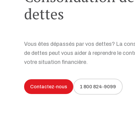
d'endettement
dettes
Faillite personnelle
Prenez rendez-vous sans frais
Articles et conseils
Vous êtes dépassés par vos dettes? La cons
de dettes peut vous aider à reprendre le cont
votre situation financière.
Contactez-nous
1 800 824-9099