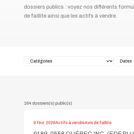
d'endettement
dossiers publics : voyez nos différents formul
Faillite personnelle
de faillite ainsi que les actifs à vendre.
Prenez rendez-vous sans frais
Articles et conseils
164 dossiers(s) public(s)
9 févr. 2026
Actifs à vendre
Avis de faillite
9189-0558 QUÉBEC INC. (EDF PLU