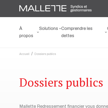
À
Solutions
Comprendre les
propos
dettes
/
Accueil
Dossiers publics
Pour les particuliers
Découvrez notre approche
Types de dettes
Calculateur de budget
Dossiers publics
Proposition de consommateur
Rencontrez notre équipe
Types de créanciers
Calculateur de ratio
Mallette Redressement financier vous donne