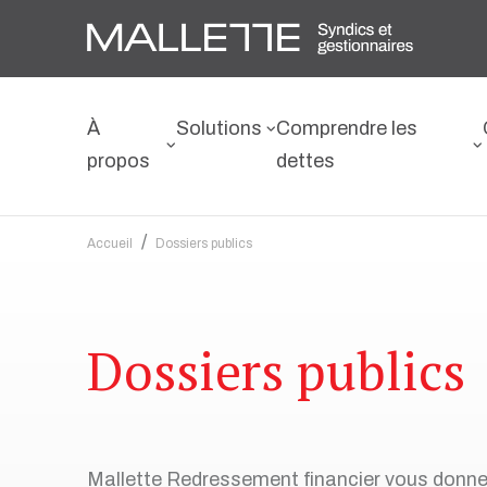
À
Solutions
Comprendre les
propos
dettes
/
Accueil
Dossiers publics
Pour les particuliers
Découvrez notre approche
Types de dettes
Calculateur de budget
Dossiers publics
Proposition de consommateur
Rencontrez notre équipe
Types de créanciers
Calculateur de ratio
Mallette Redressement financier vous donne