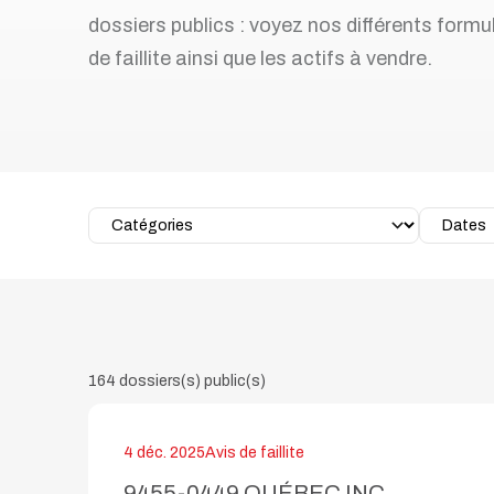
d'endettement
dossiers publics : voyez nos différents formul
Faillite personnelle
de faillite ainsi que les actifs à vendre.
Prenez rendez-vous sans frais
Articles et conseils
164 dossiers(s) public(s)
4 déc. 2025
Avis de faillite
9455-0449 QUÉBEC INC.